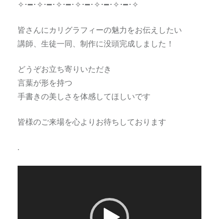
✧･━･✧･━･✧･━･✧･━･✧･━･✧･━･✧
皆さんにカリグラフィーの魅力をお伝えしたい
講師、生徒一同、制作に没頭完成しました！
どうぞお立ち寄りいただき
言葉が形を持つ
手書きの美しさを体感してほしいです
皆様のご来場を心よりお待ちしております
.
動
画
プ
レ