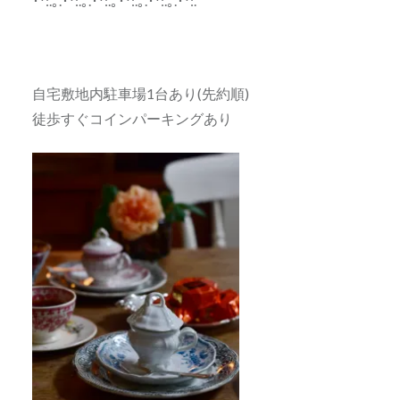
･*:.｡.･*:.｡.･*:.｡･*:.｡.･*:.｡.･*:.
自宅敷地内駐車場1台あり(先約順)
徒歩すぐコインパーキングあり