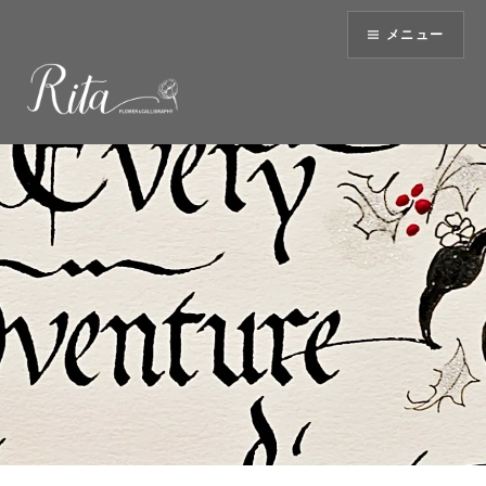
コ
メニュー
ン
テ
ン
ツ
へ
ス
キ
ッ
プ