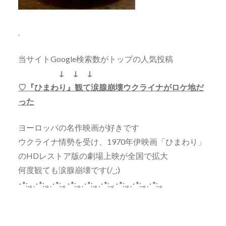
.
当サイトGoogle検索数がトップの人気投稿
↓ ↓ ↓
♡『ひまわり』観て涙腺崩壊ウクライナがロケ地だ
った
ヨーロッパの名作映画が好きです
ウクライナ情勢を受け、1970年伊映画「ひまわり」
のHDレストア版の劇場上映が全国で拡大
何度観ても涙腺崩壊です(/_;)
･*:.｡.･*:.｡.･*:.｡･*:.｡.･*:.｡.･*:.｡･*:.｡.･*:.｡.･*:.｡