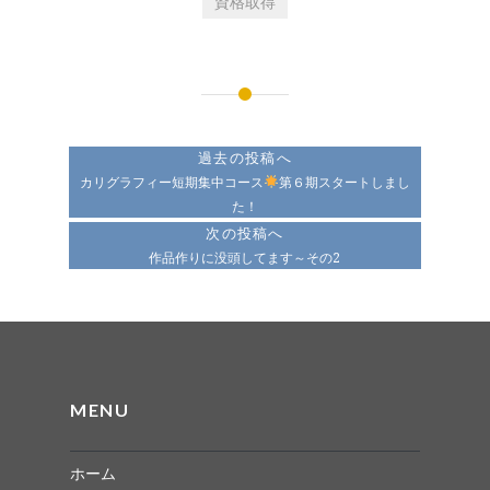
資格取得
投
稿
過去の投稿へ
ナ
カリグラフィー短期集中コース
第６期スタートしまし
た！
ビ
次の投稿へ
ゲ
作品作りに没頭してます～その2
ー
シ
ョ
ン
MENU
ホーム