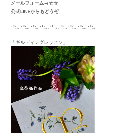
メールフォーム→
☆☆
公式LINEからもどうぞ
･*:.｡.･*:.｡.･*:.｡･*:.｡.･*:.｡.･*:.｡･*:.｡.･*:.｡.･*:.｡
「ギルディングレッスン」