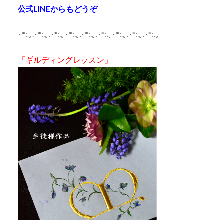
公式LINEからもどうぞ
･*:.｡.･*:.｡.･*:.｡･*:.｡.･*:.｡.･*:.｡･*:.｡.･*:.｡.･*:.｡
「ギルディングレッスン」