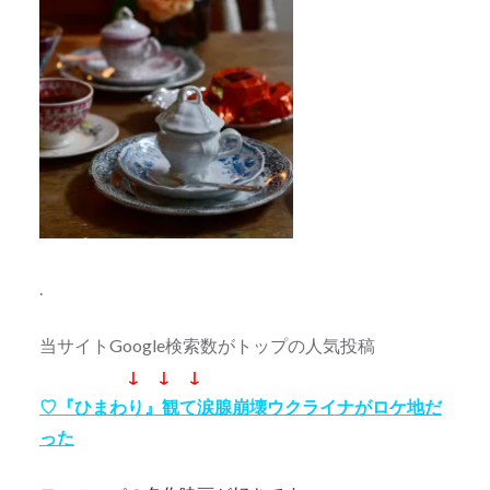
.
当サイトGoogle検索数がトップの人気投稿
↓ ↓ ↓
♡『ひまわり』観て涙腺崩壊ウクライナがロケ地だ
った