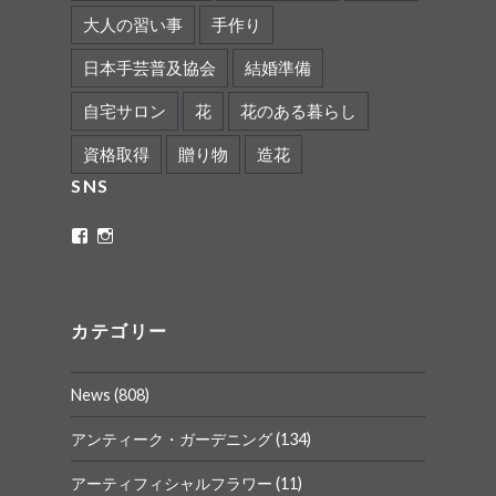
大人の習い事
手作り
日本手芸普及協会
結婚準備
自宅サロン
花
花のある暮らし
資格取得
贈り物
造花
SNS
ritaflower.calligraphy
rita_ym
さ
さ
ん
ん
の
の
プ
プ
ロ
ロ
カテゴリー
フ
フ
ィ
ィ
ー
ー
News
(808)
ル
ル
を
を
Facebook
Instagram
アンティーク・ガーデニング
(134)
で
で
表
表
アーティフィシャルフラワー
(11)
示
示