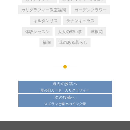
カリグラフィー教室福岡
ガーデンフラワー
キルタンサス
ラナンキュラス
体験レッスン
大人の習い事
球根花
福岡
花のある暮らし
投
稿
過去の投稿へ
ナ
母の日カード カリグラフィー
次の投稿へ
ビ
スズランと蝶々のインク壷
ゲ
ー