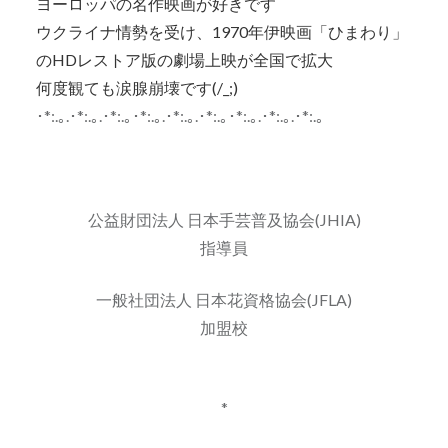
ヨーロッパの名作映画が好きです
ウクライナ情勢を受け、1970年伊映画「ひまわり」
のHDレストア版の劇場上映が全国で拡大
何度観ても涙腺崩壊です(/_;)
･*:.｡.･*:.｡.･*:.｡･*:.｡.･*:.｡.･*:.｡･*:.｡.･*:.｡.･*:.｡
公益財団法人 日本手芸普及協会(JHIA)
指導員
一般社団法人 日本花資格協会(JFLA)
加盟校
*