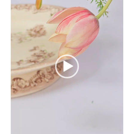
ー
ヤ
ー