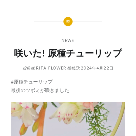
NEWS
咲いた! 原種チューリップ
投稿者:
RITA-FLOWER
投稿日:
2024年4月22日
#原種チューリップ
最後のツボミが咲きました
動
画
プ
レ