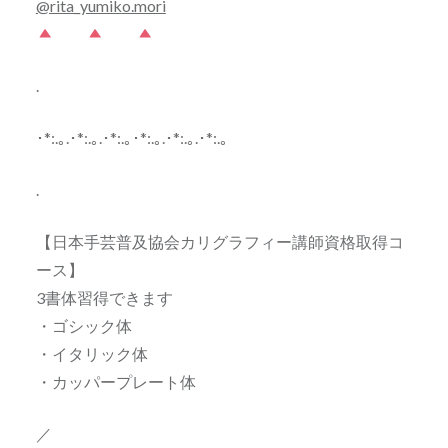
@rita_yumiko.mori
.
･*:.｡.･*:.｡.･*:.｡･*:.｡.･*:.｡.･*:.｡
.
【日本手芸普及協会カリグラフィー講師資格取得コ
ース】
3書体習得できます
・ゴシック体
・イタリック体
・カッパープレート体
／