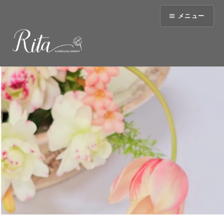
コ
メニュー
ン
テ
ン
ツ
へ
ス
キ
ッ
プ