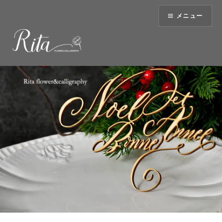
コ
メニュー
ン
テ
ン
ツ
へ
ス
キ
ッ
プ