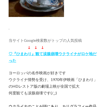
.
当サイトGoogle検索数がトップの人気投稿
↓ ↓ ↓
♡『ひまわり』観て涙腺崩壊ウクライナがロケ地だ
った
ヨーロッパの名作映画が好きです
ウクライナ情勢を受け、1970年伊映画「ひまわり」
のHDレストア版の劇場上映が全国で拡大
何度観ても涙腺崩壊です(/_;)
ウクライナのことが頭にあり、カリグラフィー作品