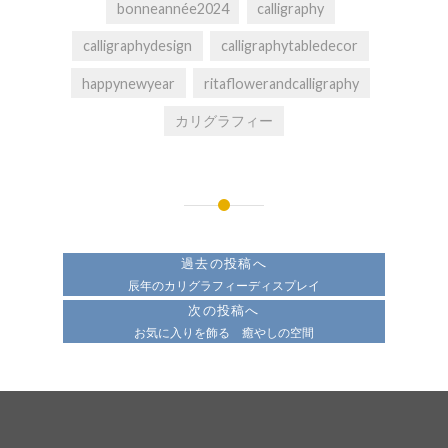
bonneannée2024
calligraphy
calligraphydesign
calligraphytabledecor
happynewyear
ritaflowerandcalligraphy
カリグラフィー
投
稿
過去の投稿へ
ナ
辰年のカリグラフィーディスプレイ
次の投稿へ
ビ
お気に入りを飾る 癒やしの空間
ゲ
ー
シ