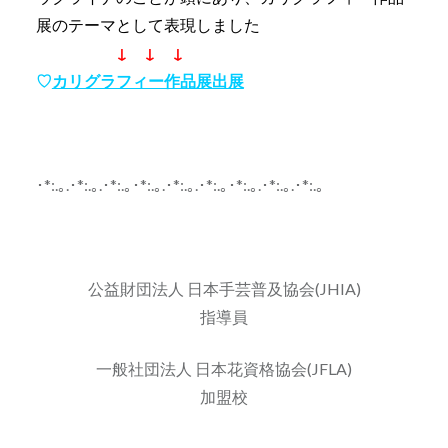
展のテーマとして表現しました
↓ ↓ ↓
♡
カリグラフィー作品展出展
･*:.｡.･*:.｡.･*:.｡･*:.｡.･*:.｡.･*:.｡･*:.｡.･*:.｡.･*:.｡
公益財団法人 日本手芸普及協会(JHIA)
指導員
一般社団法人 日本花資格協会(JFLA)
加盟校