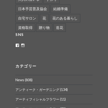
日本手芸普及協会
結婚準備
自宅サロン
花
花のある暮らし
資格取得
贈り物
造花
SNS
ritaflower.calligraphy
rita_ym
さ
さ
ん
ん
の
の
プ
プ
ロ
ロ
カテゴリー
フ
フ
ィ
ィ
ー
ー
News
(808)
ル
ル
を
を
Facebook
Instagram
アンティーク・ガーデニング
(134)
で
で
表
表
アーティフィシャルフラワー
(11)
示
示