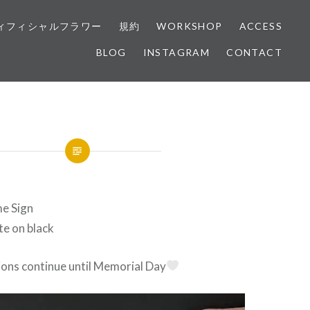
ィフィシャルフラワー
規約
WORKSHOP
ACCESS
BLOG
INSTAGRAM
CONTACT
e Sign
te on black
ions continue until Memorial Day