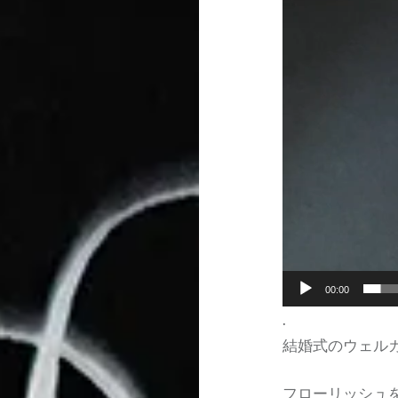
画
プ
レ
ー
ヤ
ー
00:00
.
結婚式のウェル
フローリッシュ