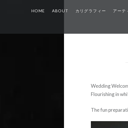
HOME
ABOUT
カリグラフィー
アーテ
Wedding Welcom
Flourishing in whi
The fun preparat
動