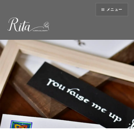
コ
メニュー
ン
テ
ン
ツ
へ
ス
キ
ッ
プ