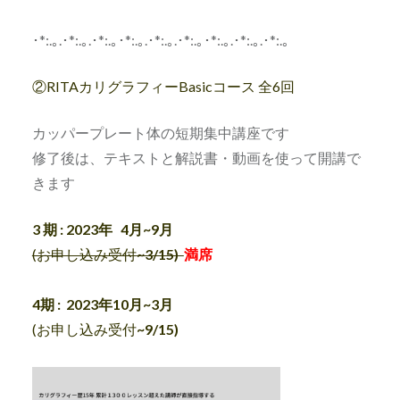
･*:.｡.･*:.｡.･*:.｡･*:.｡.･*:.｡.･*:.｡･*:.｡.･*:.｡.･*:.｡
②RITAカリグラフィーBasicコース 全6回
カッパープレート体の短期集中講座です
修了後は、テキストと解説書・動画を使って開講で
きます
3 期 : 2023年 4月~9月
(お申し込み受付
~3/15)
満席
4期 : 2023年
10月~3月
(お申し込み受付
~9/15)