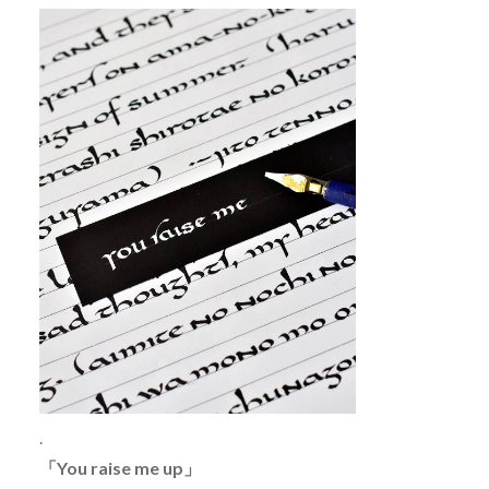
.
「You raise me up」