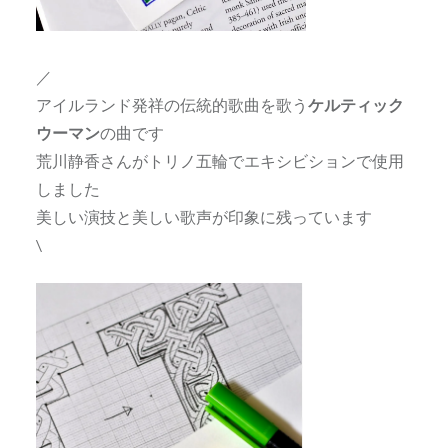
／
アイルランド発祥の伝統的歌曲を歌う
ケルティック
ウーマン
の曲です
荒川静香さんがトリノ五輪でエキシビションで使用
しました
美しい演技と美しい歌声が印象に残っています
\