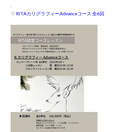
.
RITAカリグラフィーAdvanceコース 全6回