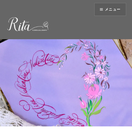
コ
メニュー
ン
テ
ン
ツ
へ
ス
キ
ッ
プ