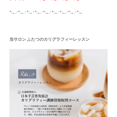
*:.｡.･*:.｡.･*:.｡･*:.｡.･*:.｡.･*:.｡･*:.｡.･*:.｡.･*:.｡
当サロン ふたつのカリグラフィーレッスン