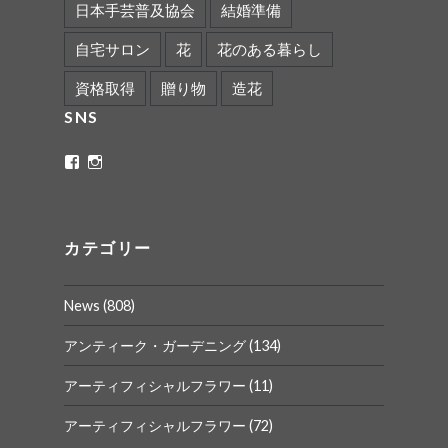
日本手芸普及協会
結婚準備
自宅サロン
花
花のある暮らし
資格取得
贈り物
造花
SNS
ritaflower.calligraphy
rita_ym
さ
さ
ん
ん
の
の
プ
プ
ロ
ロ
カテゴリー
フ
フ
ィ
ィ
ー
ー
News
(808)
ル
ル
を
を
Facebook
Instagram
アンティーク・ガーデニング
(134)
で
で
表
表
アーティフィシャルフラワー
(11)
示
示
アーティフィシャルフラワー
(72)