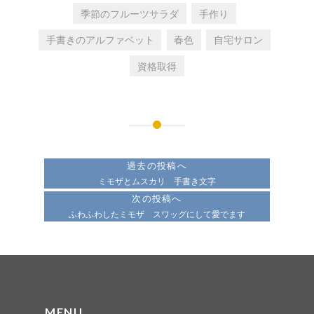
季節のフルーツサラダ
手作り
手書きのアルファベット
春色
自宅サロン
資格取得
投
稿
過去の投稿へ
ナ
ミモザとムスカリ 手書き文字
次の投稿へ
ビ
ふわふわしたミモザ スワッグにして愛でます
ゲ
ー
シ
ョ
MENU