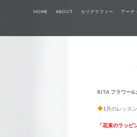
HOME
ABOUT
カリグラフィー
アーテ
RITA フラワー
1月のレッス
「花束のラッピン