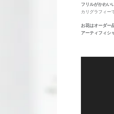
フリルがかわい
カリグラフィー
お花はオーダー
アーティフィシャ
動
画
プ
レ
ー
ヤ
ー