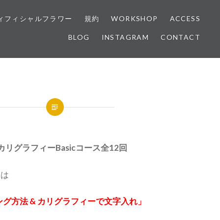
ィフィシャルフラワー
規約
WORKSHOP
ACCESS
BLOG
INSTAGRAM
CONTACT
&カリグラフィーBasicコース全12回
ンは
グ方法 & カリグラフィーで文字入れ」