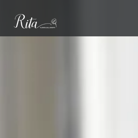
コ
ン
テ
ン
ツ
へ
ス
キ
ッ
プ