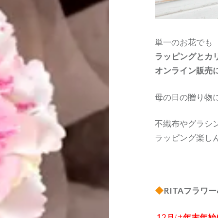
単一のお花でも
ラッピングとカ
オンライン販売
母の日の贈り物
不織布やグラシ
ラッピング楽し
RITAフラワ
.
12月は
年末年始