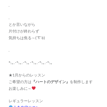
.
.
とか言いながら
片付けが終わらず
気持ちは焦る～(¯∇¯٥)
.
*:.｡.･*:.｡.･*:.｡･*:.｡.･*:.｡.･*:.｡
★1月からのレッスン
ご希望の方は
『ハートのデザイン』
を制作します
お楽しみに～
レギュラーレッスン