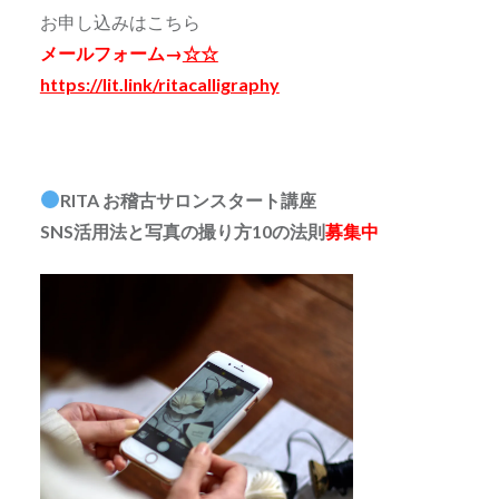
お申し込みはこちら
メールフォーム→
☆☆
https://lit.link/ritacalligraphy
RITA お稽古サロンスタート講座
SNS活用法と写真の撮り方10の法則
募集中