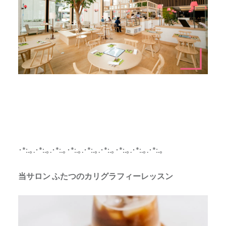
･*:.｡.･*:.｡.･*:.｡･*:.｡.･*:.｡.･*:.｡･*:.｡.･*:.｡.･*:.｡
当サロン ふたつのカリグラフィーレッスン