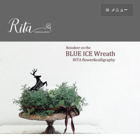
コ
メニュー
ン
テ
ン
ツ
へ
ス
キ
ッ
プ