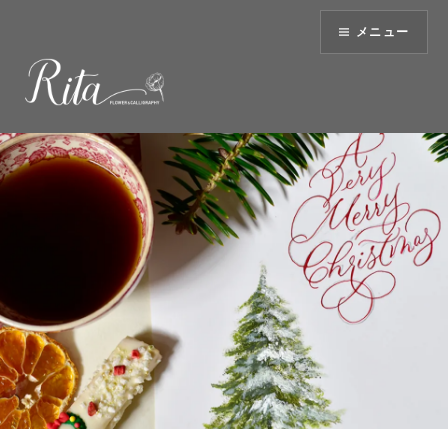
コ
メニュー
ン
テ
ン
ツ
へ
ス
キ
ッ
プ