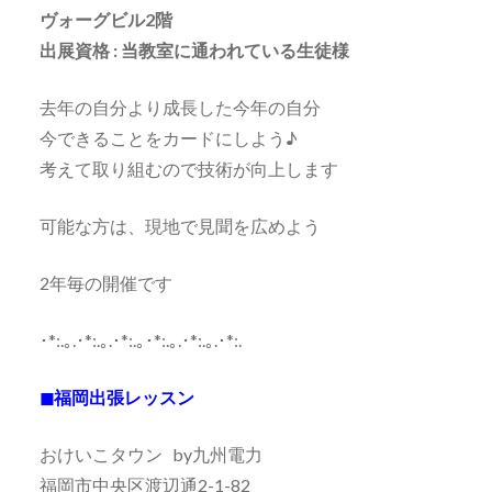
ヴォーグビル2階
出展資格 : 当教室に通われている生徒様
去年の自分より成長した今年の自分
今できることをカードにしよう♪
考えて取り組むので技術が向上します
可能な方は、現地で見聞を広めよう
2年毎の開催です
･*:.｡.･*:.｡.･*:.｡･*:.｡.･*:.｡.･*:.
◼福岡出張レッスン
おけいこタウン by九州電力
福岡市中央区渡辺通2-1-82