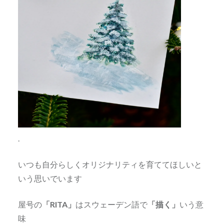
.
いつも自分らしくオリジナリティを育ててほしいと
いう思いでいます
屋号の
「RITA」
はスウェーデン語で
「描く」
いう意
味