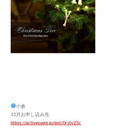
.
小倉
12月お申し込み先
https://activepage.jp/ent/0rstv25c