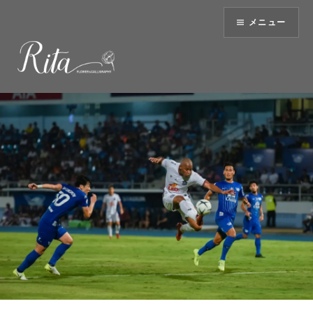
コ
メニュー
ン
テ
ン
ツ
へ
ス
キ
ッ
プ