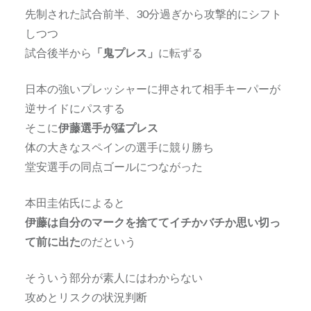
先制された試合前半、30分過ぎから攻撃的にシフト
しつつ
試合後半から
「鬼プレス」
に転ずる
日本の強いプレッシャーに押されて相手キーパーが
逆サイドにパスする
そこに
伊藤選手が猛プレス
体の大きなスペインの選手に競り勝ち
堂安選手の同点ゴールにつながった
本田圭佑氏によると
伊藤は自分のマークを捨ててイチかバチか思い切っ
て前に出た
のだという
そういう部分が素人にはわからない
攻めとリスクの状況判断