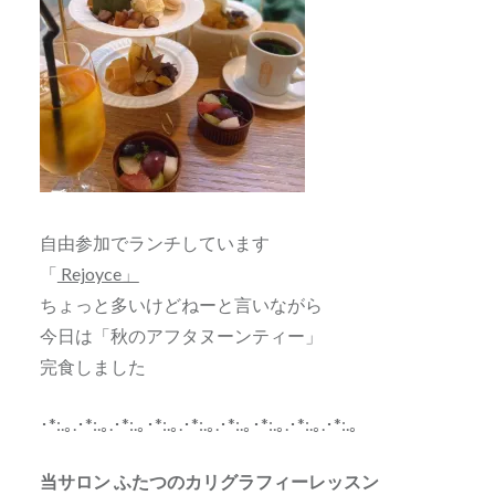
自由参加でランチしています
「
Rejoyce」
ちょっと多いけどねーと言いながら
今日は「秋のアフタヌーンティー」
完食しました
･*:.｡.･*:.｡.･*:.｡･*:.｡.･*:.｡.･*:.｡･*:.｡.･*:.｡.･*:.｡
当サロン ふたつのカリグラフィーレッスン