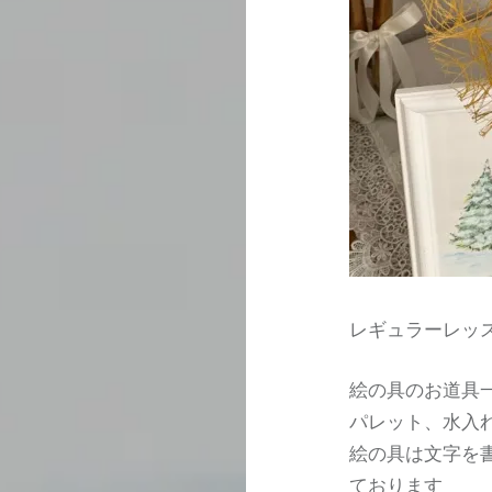
レギュラーレッ
絵の具のお道具
パレット、水入
絵の具は文字を
ております