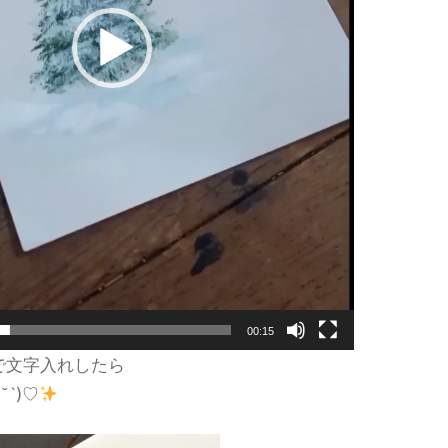
00:15
で文字入れしたら
 `)♡