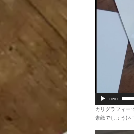
00:00
カリグラフィー
素敵でしょう(ㅅ´ ˘