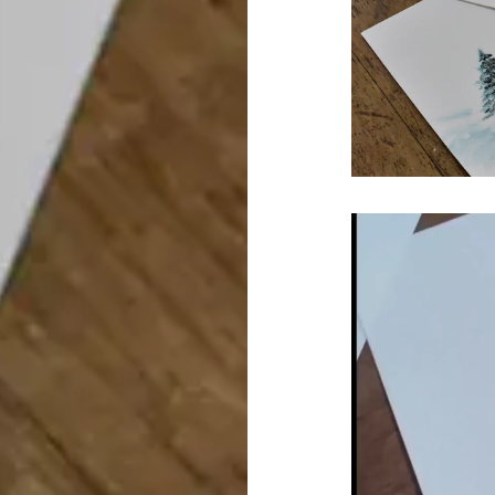
動
画
プ
レ
ー
ヤ
ー