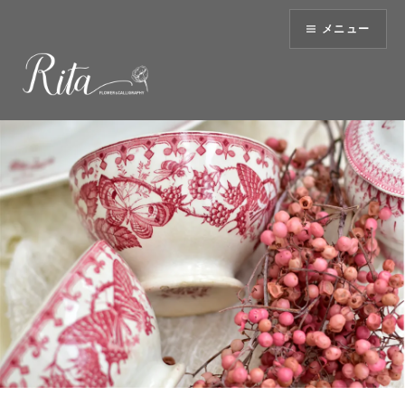
コ
メニュー
ン
テ
ン
ツ
へ
ス
キ
ッ
プ