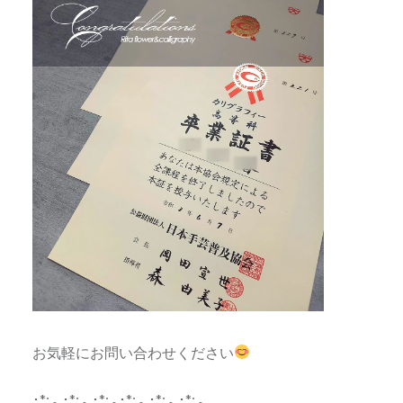
お気軽にお問い合わせください
･*:.｡.･*:.｡.･*:.｡･*:.｡.･*:.｡.･*:.｡