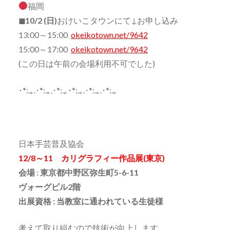
福岡
◼10/2 (日)
おけいこタウンにて↓お申し込み
13:00～15:00
okeikotown.net/9642
15:00～17:00
okeikotown.net/9642
(この日は午前の会場利用不可でした)
･*:.｡.･*:.｡.･*:.｡･*:.｡.･*:.｡.･*:.｡
日本手芸普及協会
12/8～11 カリグラフィー作品展(東京)
会場 : 東京都中野区弥生町5-6-11
ヴォーグビル2階
出展資格 : 当教室に通われている生徒様
考えて取り組むので技術が向上します