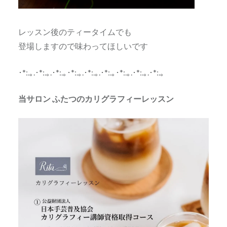
レッスン後のティータイムでも
登場しますので味わってほしいです
･*:.｡.･*:.｡.･*:.｡･*:.｡.･*:.｡.･*:.｡･*:.｡.･*:.｡.･*:.｡
当サロン ふたつのカリグラフィーレッスン