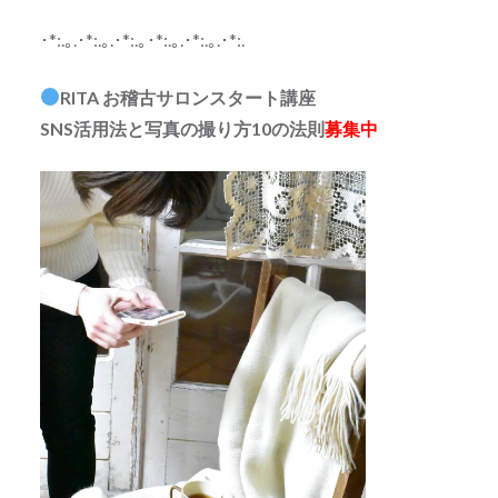
･*:.｡.･*:.｡.･*:.｡･*:.｡.･*:.｡.･*:.
RITA お稽古サロンスタート講座
SNS活用法と写真の撮り方10の法則
募集中