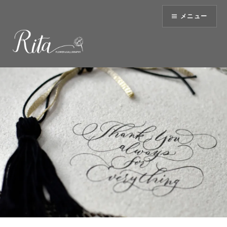
コ
メニュー
ン
テ
ン
ツ
へ
ス
キ
ッ
プ