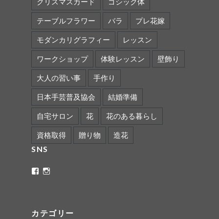
クリスマスカード
ゴシック体
テーブルフラワー
バラ
プレ花嫁
モダンカリグラフィー
レッスン
ワークショップ
体験レッスン
壁飾り
大人の習い事
手作り
日本手芸普及協会
結婚準備
自宅サロン
花
花のある暮らし
資格取得
贈り物
造花
SNS
ritaflower.calligraphy
rita_ym
さ
さ
ん
ん
の
の
プ
プ
ロ
ロ
カテゴリー
フ
フ