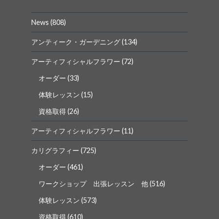
ィ
ィ
ー
ー
News
(808)
ル
ル
を
を
Facebook
Instagram
アンティーク・ガーデニング
(134)
で
で
表
表
アーティフィシャルフラワー
(72)
示
示
オーダー
(33)
体験レッスン
(15)
資格取得
(26)
アーティフィシャルフラワー
(11)
カリグラフィー
(725)
オーダー
(461)
ワークショップ 出張レッスン 他
(516)
体験レッスン
(573)
資格取得
(610)