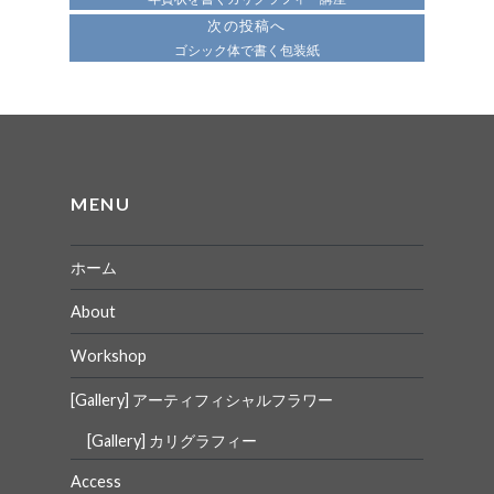
ナ
次の投稿へ
ビ
ゴシック体で書く包装紙
ゲ
ー
シ
ョ
MENU
ン
ホーム
About
Workshop
[Gallery] アーティフィシャルフラワー
[Gallery] カリグラフィー
Access