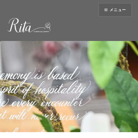
コ
メニュー
ン
テ
ン
ツ
へ
ス
キ
ッ
プ