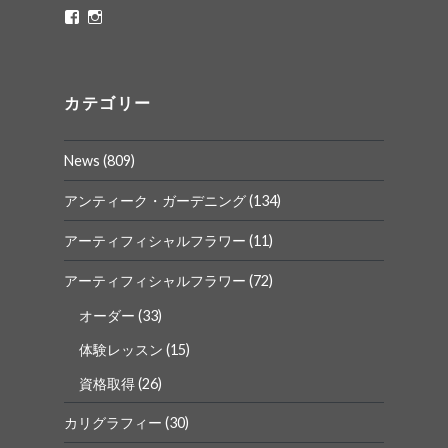
ritaflower.calligraphy
rita_ym
さ
さ
ん
ん
の
の
プ
プ
ロ
ロ
カテゴリー
フ
フ
ィ
ィ
ー
ー
News
(809)
ル
ル
を
を
Facebook
Instagram
アンティーク・ガーデニング
(134)
で
で
表
表
アーティフィシャルフラワー
(11)
示
示
アーティフィシャルフラワー
(72)
オーダー
(33)
体験レッスン
(15)
資格取得
(26)
カリグラフィー
(30)