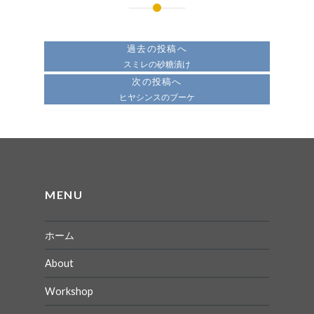
投
稿
過去の投稿へ
ナ
スミレの砂糖漬け
次の投稿へ
ビ
ヒヤシンスのブーケ
ゲ
ー
シ
ョ
MENU
ン
ホーム
About
Workshop