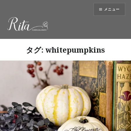
コ
メニュー
ン
テ
ン
ツ
へ
ス
タグ:
whitepumpkins
キ
ッ
プ