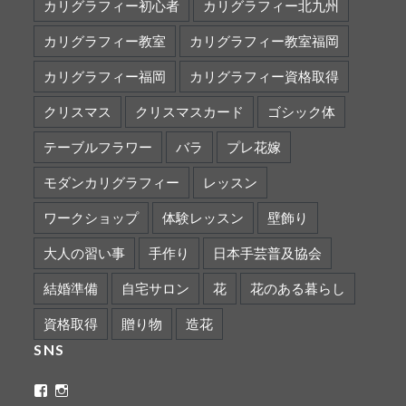
カリグラフィー初心者
カリグラフィー北九州
カリグラフィー教室
カリグラフィー教室福岡
カリグラフィー福岡
カリグラフィー資格取得
クリスマス
クリスマスカード
ゴシック体
テーブルフラワー
バラ
プレ花嫁
モダンカリグラフィー
レッスン
ワークショップ
体験レッスン
壁飾り
大人の習い事
手作り
日本手芸普及協会
結婚準備
自宅サロン
花
花のある暮らし
資格取得
贈り物
造花
SNS
ritaflower.calligraphy
rita_ym
さ
さ