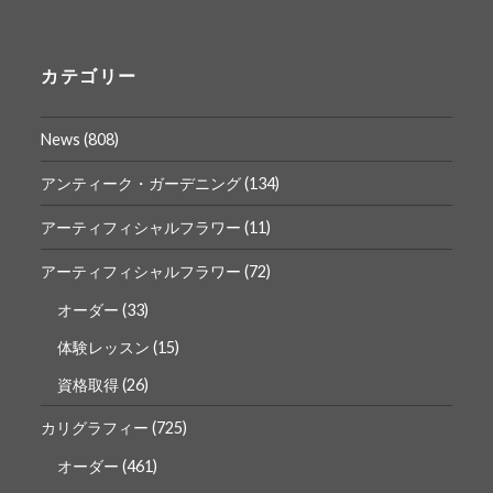
ん
ん
の
の
プ
プ
ロ
ロ
カテゴリー
フ
フ
ィ
ィ
ー
ー
News
(808)
ル
ル
を
を
Facebook
Instagram
アンティーク・ガーデニング
(134)
で
で
表
表
アーティフィシャルフラワー
(11)
示
示
アーティフィシャルフラワー
(72)
オーダー
(33)
体験レッスン
(15)
資格取得
(26)
カリグラフィー
(725)
オーダー
(461)