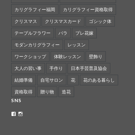
カリグラフィー福岡
カリグラフィー資格取得
クリスマス
クリスマスカード
ゴシック体
テーブルフラワー
バラ
プレ花嫁
モダンカリグラフィー
レッスン
ワークショップ
体験レッスン
壁飾り
大人の習い事
手作り
日本手芸普及協会
結婚準備
自宅サロン
花
花のある暮らし
資格取得
贈り物
造花
SNS
ritaflower.calligraphy
rita_ym
さ
さ
ん
ん
の
の
プ
プ