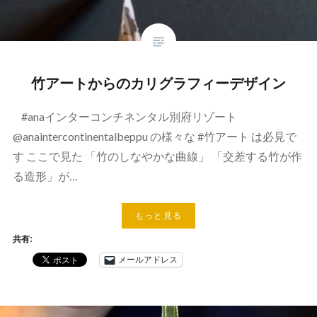
竹アートからのカリグラフィーデザイン
#anaインターコンチネンタル別府リゾート
@anaintercontinentalbeppu の様々な #竹アート は必見で
す ここで見た 「竹のしなやかな曲線」 「交差する竹が作
る造形」が…
もっと見る
共有:
メールアドレス