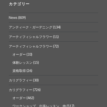
ロ
ロ
カテゴリー
フ
フ
ィ
ィ
ー
ー
News
(809)
ル
ル
を
を
Facebook
Instagram
アンティーク・ガーデニング
(134)
で
で
表
表
アーティフィシャルフラワー
(11)
示
示
アーティフィシャルフラワー
(72)
オーダー
(33)
体験レッスン
(15)
資格取得
(26)
カリグラフィー
(30)
カリグラフィー
(726)
オーダー
(462)
ワークショップ 出張レッスン 他
(517)