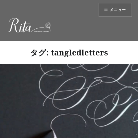
コ
メニュー
ン
テ
ン
ツ
へ
ス
タグ:
tangledletters
キ
ッ
プ