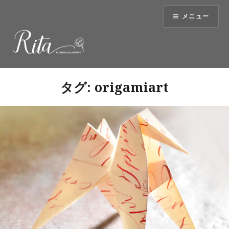
コ
メニュー
ン
テ
ン
ツ
へ
ス
タグ:
origamiart
キ
ッ
プ