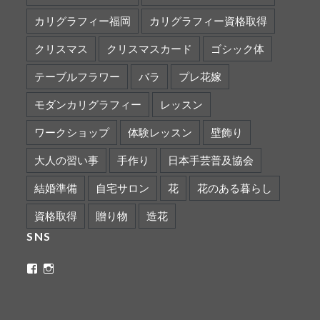
カリグラフィー福岡
カリグラフィー資格取得
クリスマス
クリスマスカード
ゴシック体
テーブルフラワー
バラ
プレ花嫁
モダンカリグラフィー
レッスン
ワークショップ
体験レッスン
壁飾り
大人の習い事
手作り
日本手芸普及協会
結婚準備
自宅サロン
花
花のある暮らし
資格取得
贈り物
造花
SNS
ritaflower.calligraphy
rita_ym
さ
さ
ん
ん
の
の
プ
プ