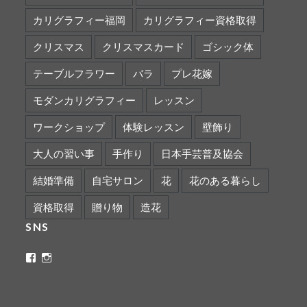
カリグラフィー福岡
カリグラフィー資格取得
クリスマス
クリスマスカード
ゴシック体
テーブルフラワー
バラ
プレ花嫁
モダンカリグラフィー
レッスン
ワークショップ
体験レッスン
壁飾り
大人の習い事
手作り
日本手芸普及協会
結婚準備
自宅サロン
花
花のある暮らし
資格取得
贈り物
造花
SNS
ritaflower.calligraphy
rita_ym
さ
さ
ん
ん
の
の
プ
プ