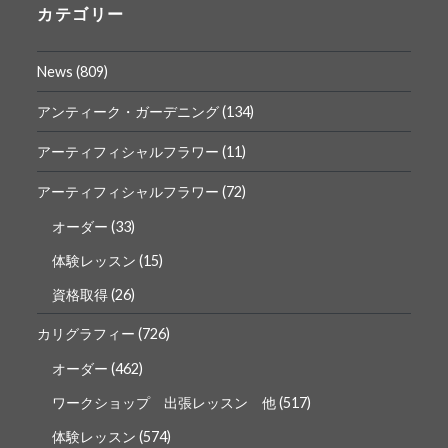
ロ
ロ
カテゴリー
フ
フ
ィ
ィ
ー
ー
News
(809)
ル
ル
を
を
Facebook
Instagram
アンティーク・ガーデニング
(134)
で
で
表
表
アーティフィシャルフラワー
(11)
示
示
アーティフィシャルフラワー
(72)
オーダー
(33)
体験レッスン
(15)
資格取得
(26)
カリグラフィー
(726)
オーダー
(462)
ワークショップ 出張レッスン 他
(517)
体験レッスン
(574)