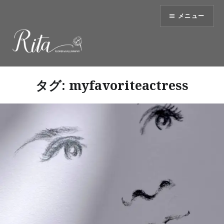
コ
メニュー
ン
テ
ン
ツ
へ
ス
タグ:
myfavoriteactress
キ
ッ
プ