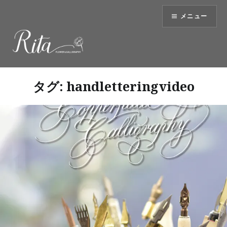
コ
メニュー
ン
テ
ン
ツ
へ
ス
タグ:
handletteringvideo
キ
ッ
プ