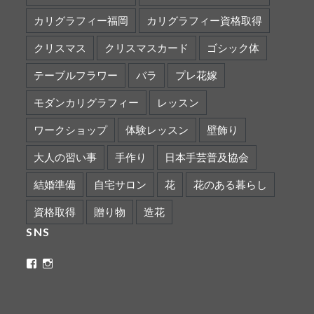
カリグラフィー福岡
カリグラフィー資格取得
クリスマス
クリスマスカード
ゴシック体
テーブルフラワー
バラ
プレ花嫁
モダンカリグラフィー
レッスン
ワークショップ
体験レッスン
壁飾り
大人の習い事
手作り
日本手芸普及協会
結婚準備
自宅サロン
花
花のある暮らし
資格取得
贈り物
造花
SNS
ritaflower.calligraphy
rita_ym
さ
さ
ん
ん
の
の
プ
プ