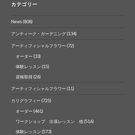
ロ
ロ
カテゴリー
フ
フ
ィ
ィ
ー
ー
News
(808)
ル
ル
を
を
Facebook
Instagram
アンティーク・ガーデニング
(134)
で
で
表
表
アーティフィシャルフラワー
(72)
示
示
オーダー
(33)
体験レッスン
(15)
資格取得
(26)
アーティフィシャルフラワー
(11)
カリグラフィー
(725)
オーダー
(461)
ワークショップ 出張レッスン 他
(516)
体験レッスン
(573)