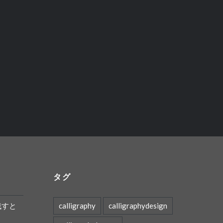
タグ
残すと
calligraphy
calligraphydesign