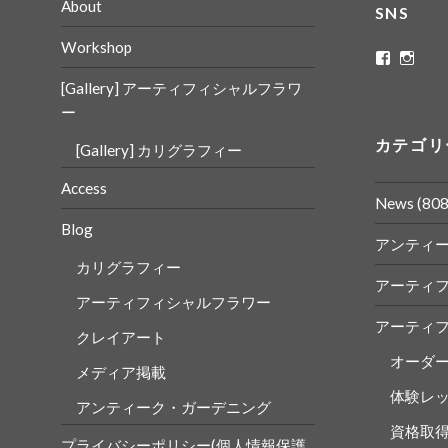
About
SNS
Workshop
ritaflowe
rita_
さ
さ
[Gallery] アーティフィシャルフラワ
ん
ん
の
の
ー
プ
プ
ロ
ロ
カテゴリ
[Gallery] カリグラフィー
フ
フ
ィ
ィ
ー
ー
Access
ル
ル
News
(808
を
を
Blog
Faceboo
Insta
アンティ
で
で
表
表
カリグラフィー
示
示
アーティ
アーティフィシャルフラワー
アーティ
クレイアート
オーダ
メディア掲載
体験レ
アンティーク・ガーデニング
資格取
プライバシーポリシー(個人情報保護