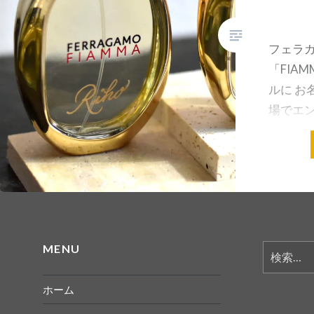
フェラ
「FIA
ルに お
場でエ
す✧ .
けますの
寄りくだ
楽しみ…
共有:
MENU
検
索:
ホーム