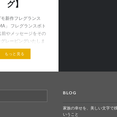
グ】
ガモ新作フレグランス
MMA」 フレグランスボト
名前やメッセージをその
ングレービングいたしま
 . 刻印の瞬間もご覧いただ
もっと見る
で ぜひお気軽にお立ち
さい お会いできるのを
BLOG
メールアドレス
家族の幸せを、美しい文字で
いうこと