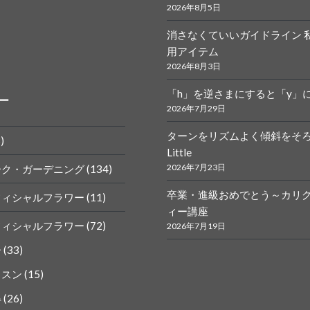
2026年8月5日
消さなくていいガイドライン 
r.calligraphy
ym
用アイテム
2026年8月3日
「h」を逆さまにすると「y」
ー
2026年7月29日
ターンをリズムよく傾斜をそ
)
Little
k
gram
2026年7月23日
ーク・ガーデニング
(134)
卒業・進級おめでとう～カリ
フィシャルフラワー
(11)
ィー講座
フィシャルフラワー
(72)
2026年7月19日
ー
(33)
ッスン
(15)
得
(26)