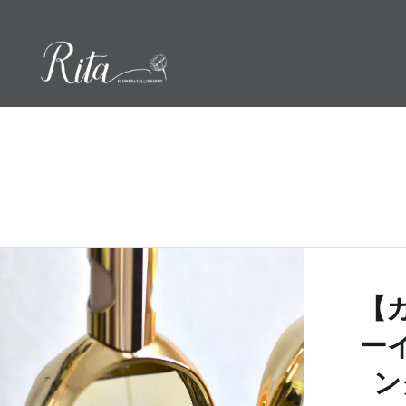
コ
ン
テ
ン
ツ
へ
ス
キ
ッ
プ
【
ー
ン