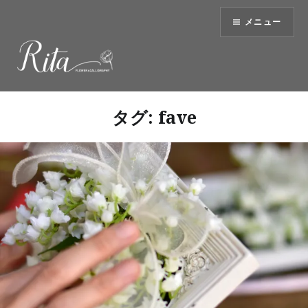
コ
メニュー
ン
テ
ン
ツ
へ
ス
タグ:
fave
キ
ッ
プ