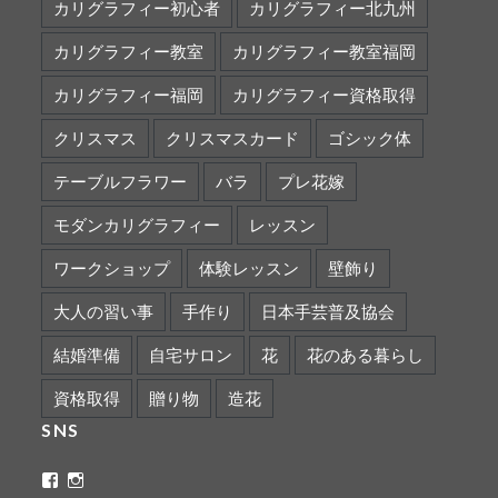
カリグラフィー初心者
カリグラフィー北九州
カリグラフィー教室
カリグラフィー教室福岡
カリグラフィー福岡
カリグラフィー資格取得
クリスマス
クリスマスカード
ゴシック体
テーブルフラワー
バラ
プレ花嫁
モダンカリグラフィー
レッスン
ワークショップ
体験レッスン
壁飾り
大人の習い事
手作り
日本手芸普及協会
結婚準備
自宅サロン
花
花のある暮らし
資格取得
贈り物
造花
SNS
ritaflower.calligraphy
rita_ym
さ
さ