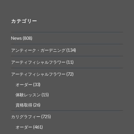
ん
ん
の
の
プ
プ
ロ
ロ
カテゴリー
フ
フ
ィ
ィ
ー
ー
News
(808)
ル
ル
を
を
Facebook
Instagram
アンティーク・ガーデニング
(134)
で
で
表
表
アーティフィシャルフラワー
(11)
示
示
アーティフィシャルフラワー
(72)
オーダー
(33)
体験レッスン
(15)
資格取得
(26)
カリグラフィー
(725)
オーダー
(461)