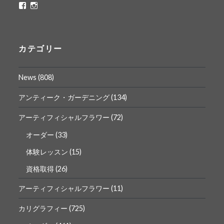
ritaflower.calligraphy
rita_ym
さ
さ
ん
ん
の
の
プ
プ
ロ
ロ
カテゴリー
フ
フ
ィ
ィ
ー
ー
News
(808)
ル
ル
を
を
Facebook
Instagram
アンティーク・ガーデニング
(134)
で
で
表
表
アーティフィシャルフラワー
(72)
示
示
オーダー
(33)
体験レッスン
(15)
資格取得
(26)
アーティフィシャルフラワー
(11)
カリグラフィー
(725)