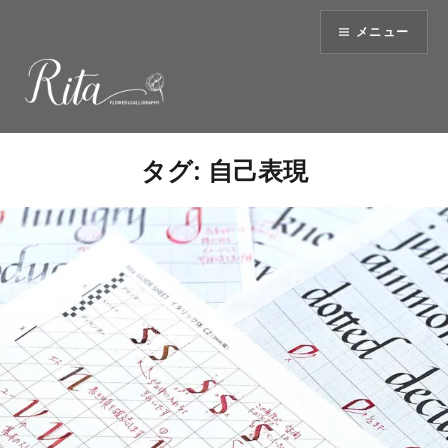
コ
メニュー
ン
テ
ン
ツ
へ
ス
タグ:
自己表現
キ
ッ
プ