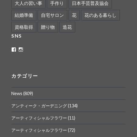
大人の習い事
手作り
日本手芸普及協会
結婚準備
自宅サロン
花
花のある暮らし
資格取得
贈り物
造花
SNS
ritaflower.calligraphy
rita_ym
さ
さ
ん
ん
の
の
プ
プ
ロ
ロ
カテゴリー
フ
フ
ィ
ィ
ー
ー
News
(809)
ル
ル
を
を
Facebook
Instagram
アンティーク・ガーデニング
(134)
で
で
表
表
アーティフィシャルフラワー
(11)
示
示
アーティフィシャルフラワー
(72)