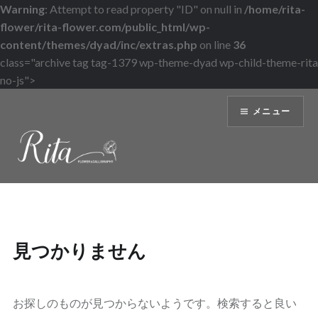
Warning
: Attempt to read property "ID" on null in
/home/rita-
flower/rita-flower.com/public_html/wp-
content/themes/dyad/inc/extras.php
on line
36
class="archive tag tag-1379 wp-theme-dyad wp-child-theme-rita
no-js">
コ
メニュー
ン
テ
ン
ツ
へ
ス
キ
ッ
見つかりません
プ
お探しのものが見つからないようです。検索すると良い