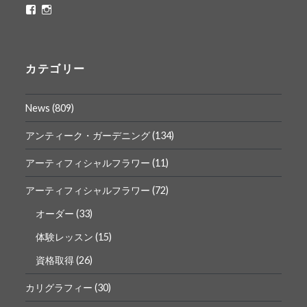
ritaflower.calligraphy
rita_ym
さ
さ
ん
ん
の
の
プ
プ
ロ
ロ
カテゴリー
フ
フ
ィ
ィ
ー
ー
News
(809)
ル
ル
を
を
Facebook
Instagram
アンティーク・ガーデニング
(134)
で
で
表
表
アーティフィシャルフラワー
(11)
示
示
アーティフィシャルフラワー
(72)
オーダー
(33)
体験レッスン
(15)
資格取得
(26)
カリグラフィー
(30)