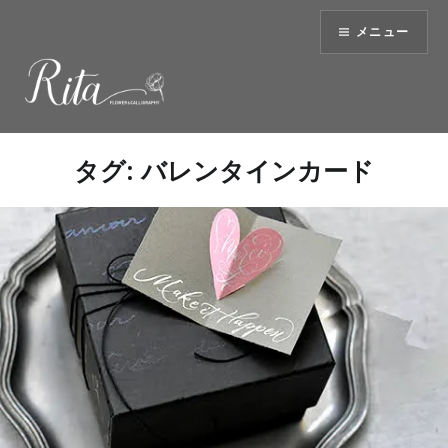
コ
メニュー
ン
テ
ン
ツ
へ
ス
タグ:
バレンタインカード
キ
ッ
プ