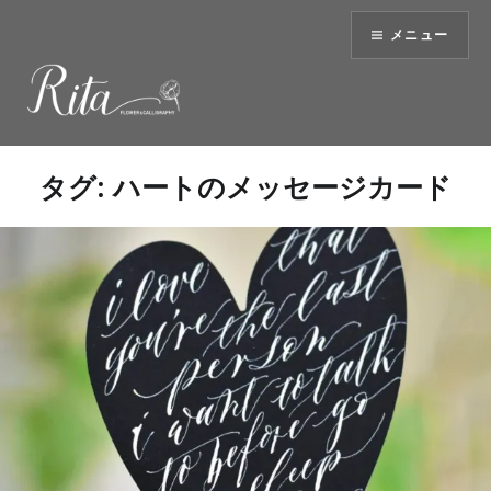
コ
メニュー
ン
テ
ン
ツ
へ
ス
タグ:
ハートのメッセージカード
キ
ッ
プ