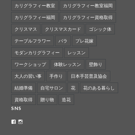
カリグラフィー教室
カリグラフィー教室福岡
カリグラフィー福岡
カリグラフィー資格取得
クリスマス
クリスマスカード
ゴシック体
テーブルフラワー
バラ
プレ花嫁
モダンカリグラフィー
レッスン
ワークショップ
体験レッスン
壁飾り
大人の習い事
手作り
日本手芸普及協会
結婚準備
自宅サロン
花
花のある暮らし
資格取得
贈り物
造花
SNS
ritaflower.calligraphy
rita_ym
さ
さ
ん
ん