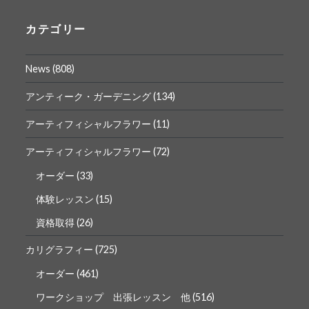
の
の
プ
プ
ロ
ロ
カテゴリー
フ
フ
ィ
ィ
ー
ー
News
(808)
ル
ル
を
を
Facebook
Instagram
アンティーク・ガーデニング
(134)
で
で
表
表
アーティフィシャルフラワー
(11)
示
示
アーティフィシャルフラワー
(72)
オーダー
(33)
体験レッスン
(15)
資格取得
(26)
カリグラフィー
(725)
オーダー
(461)
ワークショップ 出張レッスン 他
(516)