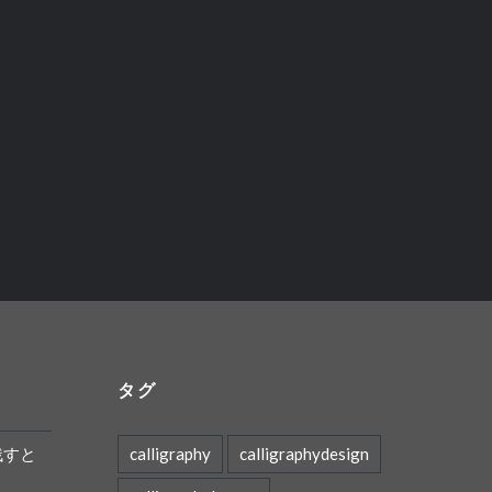
タグ
残すと
calligraphy
calligraphydesign