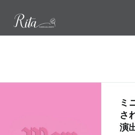
コ
ン
テ
ン
ツ
へ
ス
キ
ッ
プ
ミ
さ
演