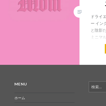
ドライ
ー イン
と陰影だ
ミニマ
演出で
ディン
れています 
共有:
MENU
検
索:
ホーム