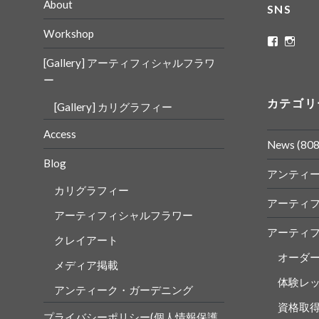
About
SNS
Workshop
ritaflowe
rita_
さ
さ
[Gallery] アーティフィシャルフラワ
ん
ん
の
の
ー
プ
プ
ロ
ロ
カテゴリ
[Gallery] カリグラフィー
フ
フ
ィ
ィ
ー
ー
Access
ル
ル
News
(808
を
を
Blog
Faceboo
Insta
アンティ
で
で
表
表
カリグラフィー
示
示
アーティ
アーティフィシャルフラワー
アーティ
クレイアート
オーダ
メディア掲載
体験レ
アンティーク・ガーデニング
資格取
プライバシーポリシー(個人情報保護