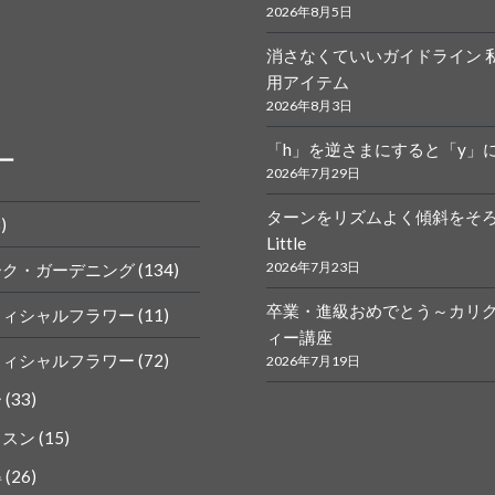
2026年8月5日
消さなくていいガイドライン 
r.calligraphy
ym
用アイテム
2026年8月3日
「h」を逆さまにすると「y」
ー
2026年7月29日
ターンをリズムよく傾斜をそ
)
Little
k
gram
2026年7月23日
ーク・ガーデニング
(134)
卒業・進級おめでとう～カリ
フィシャルフラワー
(11)
ィー講座
フィシャルフラワー
(72)
2026年7月19日
ー
(33)
ッスン
(15)
得
(26)