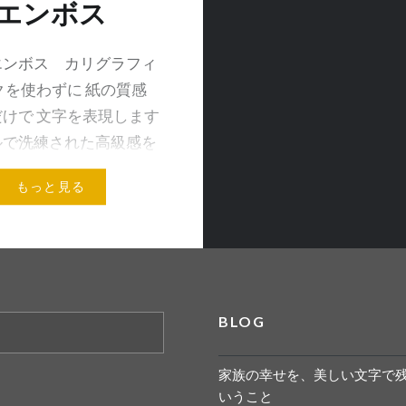
エンボス
エンボス カリグラフィ
クを使わずに 紙の質感
けで 文字を表現します
ルで洗練された高級感を
きます
生徒様は ウェ
もっと見る
グシーンに多数ご利用さ
. . . 文字に…
メールアドレス
BLOG
家族の幸せを、美しい文字で
いうこと