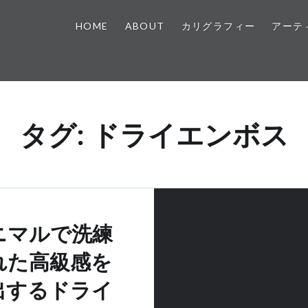
HOME
ABOUT
カリグラフィー
アーテ
タグ:
ドライエンボス
ニマルで洗練
れた高級感を
出するドライ