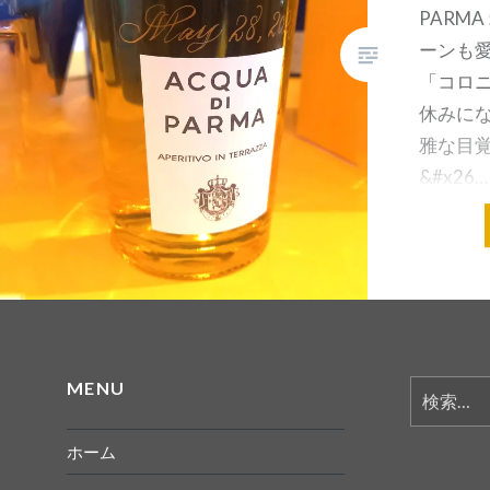
PARM
ーンも
「コロニ
休みにな
雅な目覚
&#x26…
共有:
MENU
検
索:
ホーム