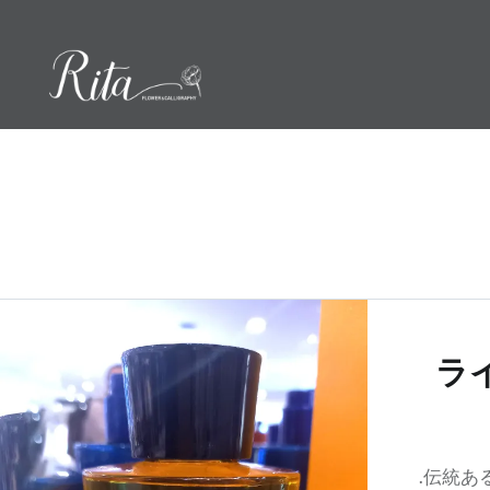
コ
ン
テ
ン
ツ
へ
ス
キ
ッ
プ
ラ
.伝統ある