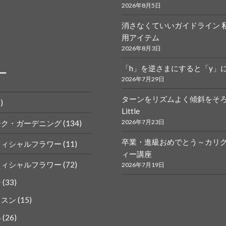
2026年8月5日
消さなくていいガイドライン 
r.calligraphy
ym
用アイテム
2026年8月3日
「h」を逆さまにすると「y」
ー
2026年7月29日
ターンをリズムよく傾斜をそ
)
Little
k
gram
2026年7月23日
ーク・ガーデニング
(134)
卒業・進級おめでとう～カリ
フィシャルフラワー
(11)
ィー講座
フィシャルフラワー
(72)
2026年7月19日
ー
(33)
ッスン
(15)
得
(26)