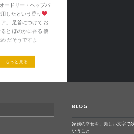
A オードリー・ヘップバ
愛用したという香り
ア」 足首につけて お
ると ほのかに香る 優
め だそうですよ
もっと見る
メールアドレス
BLOG
家族の幸せを、美しい文字で
いうこと