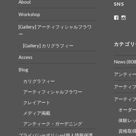
About
SNS
Workshop
ritaflowe
rita_
さ
さ
[Gallery] アーティフィシャルフラワ
ん
ん
の
の
ー
プ
プ
ロ
ロ
カテゴリ
[Gallery] カリグラフィー
フ
フ
ィ
ィ
ー
ー
Access
ル
ル
News
(808
を
を
Blog
Faceboo
Insta
アンティ
で
で
表
表
カリグラフィー
示
示
アーティ
アーティフィシャルフラワー
アーティ
クレイアート
オーダ
メディア掲載
体験レ
アンティーク・ガーデニング
資格取
プライバシーポリシー(個人情報保護