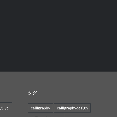
タグ
残すと
calligraphy
calligraphydesign