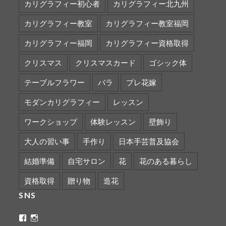
カリグラフィー初心者
カリグラフィー北九州
カリグラフィー教室
カリグラフィー教室福岡
カリグラフィー福岡
カリグラフィー資格取得
クリスマス
クリスマスカード
ゴシック体
テーブルフラワー
バラ
プレ花嫁
モダンカリグラフィー
レッスン
ワークショップ
体験レッスン
壁飾り
大人の習い事
手作り
日本手芸普及協会
結婚準備
自宅サロン
花
花のある暮らし
資格取得
贈り物
造花
SNS
ritaflower.calligraphy
rita_ym
さ
さ