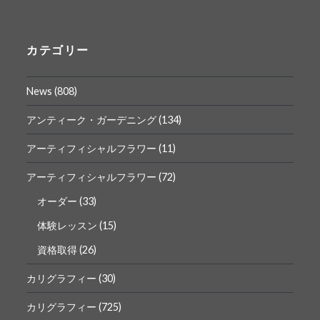
ん
ん
の
の
プ
プ
ロ
ロ
カテゴリー
フ
フ
ィ
ィ
ー
ー
News
(808)
ル
ル
を
を
Facebook
Instagram
アンティーク・ガーデニング
(134)
で
で
表
表
アーティフィシャルフラワー
(11)
示
示
アーティフィシャルフラワー
(72)
オーダー
(33)
体験レッスン
(15)
資格取得
(26)
カリグラフィー
(30)
カリグラフィー
(725)