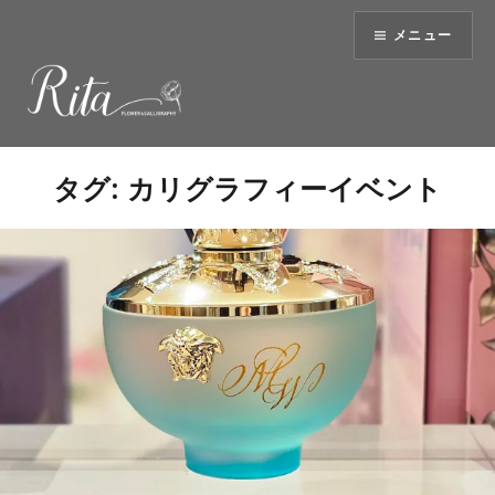
コ
メニュー
ン
テ
ン
ツ
へ
ス
タグ:
カリグラフィーイベント
キ
ッ
プ