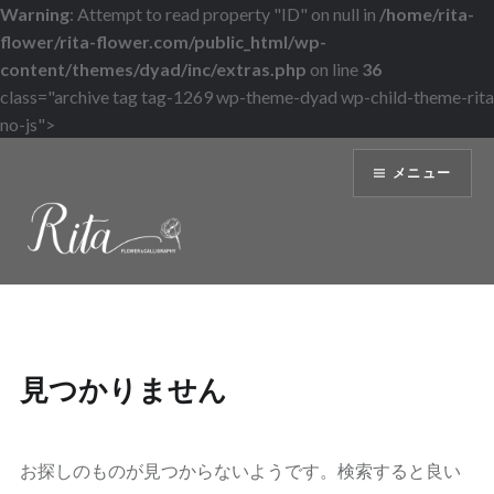
Warning
: Attempt to read property "ID" on null in
/home/rita-
flower/rita-flower.com/public_html/wp-
content/themes/dyad/inc/extras.php
on line
36
class="archive tag tag-1269 wp-theme-dyad wp-child-theme-rita
no-js">
コ
メニュー
ン
テ
ン
ツ
へ
ス
キ
ッ
見つかりません
プ
お探しのものが見つからないようです。検索すると良い