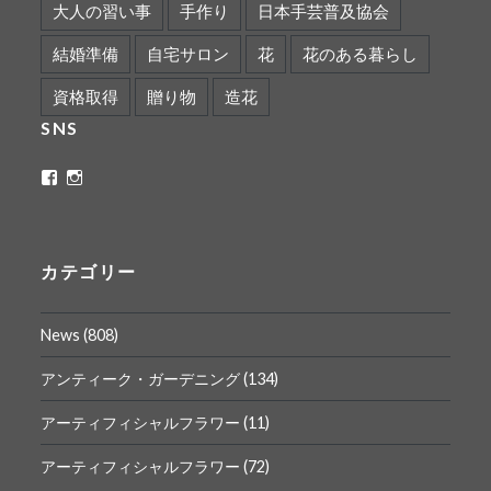
大人の習い事
手作り
日本手芸普及協会
結婚準備
自宅サロン
花
花のある暮らし
資格取得
贈り物
造花
SNS
ritaflower.calligraphy
rita_ym
さ
さ
ん
ん
の
の
プ
プ
ロ
ロ
カテゴリー
フ
フ
ィ
ィ
ー
ー
News
(808)
ル
ル
を
を
Facebook
Instagram
アンティーク・ガーデニング
(134)
で
で
表
表
アーティフィシャルフラワー
(11)
示
示
アーティフィシャルフラワー
(72)