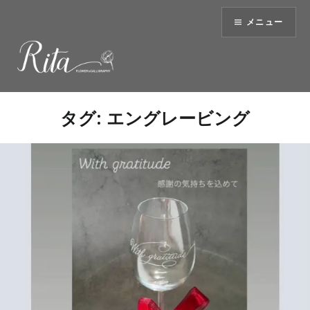
コ
メニュー
ン
テ
ン
ツ
へ
ス
タグ:
エングレービング
キ
ッ
プ