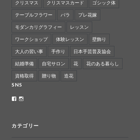
クリスマス
クリスマスカード
ゴシック体
テーブルフラワー
バラ
プレ花嫁
モダンカリグラフィー
レッスン
ワークショップ
体験レッスン
壁飾り
大人の習い事
手作り
日本手芸普及協会
結婚準備
自宅サロン
花
花のある暮らし
資格取得
贈り物
造花
SNS
ritaflower.calligraphy
rita_ym
さ
さ
ん
ん
の
の
プ
プ
ロ
ロ
カテゴリー
フ
フ
ィ
ィ
ー
ー