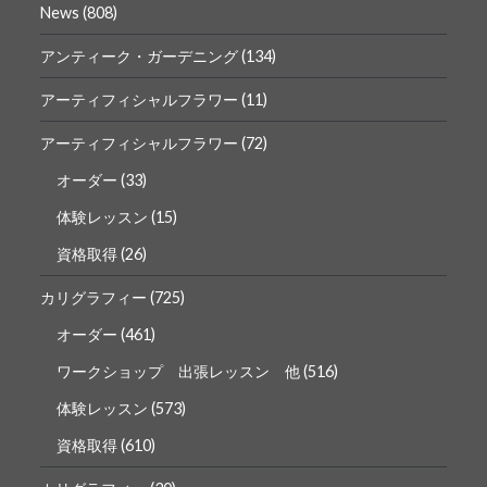
News
(808)
ル
ル
を
を
Facebook
Instagram
アンティーク・ガーデニング
(134)
で
で
表
表
アーティフィシャルフラワー
(11)
示
示
アーティフィシャルフラワー
(72)
オーダー
(33)
体験レッスン
(15)
資格取得
(26)
カリグラフィー
(725)
オーダー
(461)
ワークショップ 出張レッスン 他
(516)
体験レッスン
(573)
資格取得
(610)