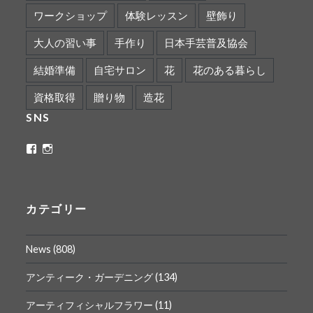
ワークショップ
体験レッスン
壁飾り
大人の習い事
手作り
日本手芸普及協会
結婚準備
自宅サロン
花
花のある暮らし
資格取得
贈り物
造花
SNS
ritaflower.calligraphy
rita_ym
さ
さ
ん
ん
の
の
プ
プ
ロ
ロ
カテゴリー
フ
フ
ィ
ィ
ー
ー
News
(808)
ル
ル
を
を
Facebook
Instagram
アンティーク・ガーデニング
(134)
で
で
表
表
アーティフィシャルフラワー
(11)
示
示