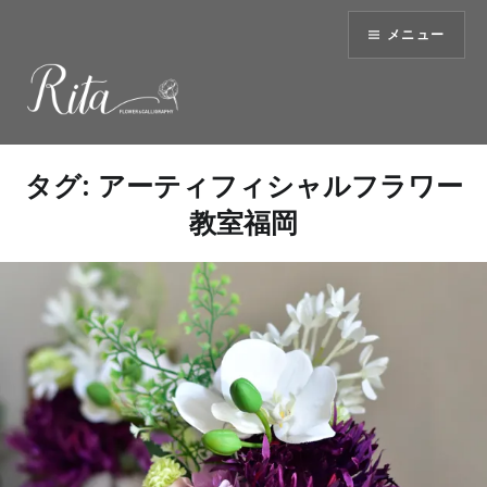
コ
メニュー
ン
テ
ン
ツ
へ
ス
タグ:
アーティフィシャルフラワー
キ
教室福岡
ッ
プ