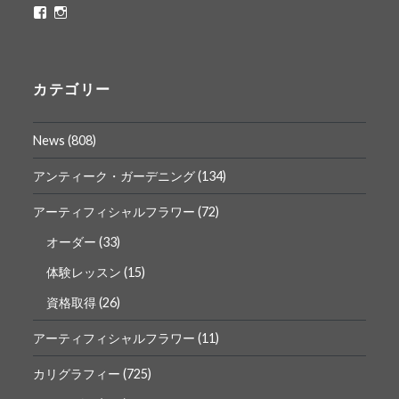
ritaflower.calligraphy
rita_ym
さ
さ
ん
ん
の
の
プ
プ
ロ
ロ
カテゴリー
フ
フ
ィ
ィ
ー
ー
News
(808)
ル
ル
を
を
Facebook
Instagram
アンティーク・ガーデニング
(134)
で
で
表
表
アーティフィシャルフラワー
(72)
示
示
オーダー
(33)
体験レッスン
(15)
資格取得
(26)
アーティフィシャルフラワー
(11)
カリグラフィー
(725)