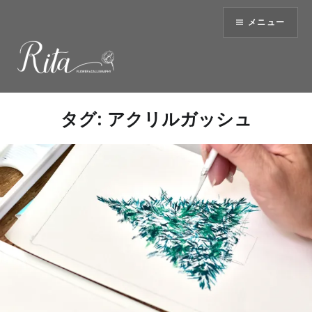
コ
メニュー
ン
テ
ン
ツ
へ
ス
タグ:
アクリルガッシュ
キ
ッ
プ