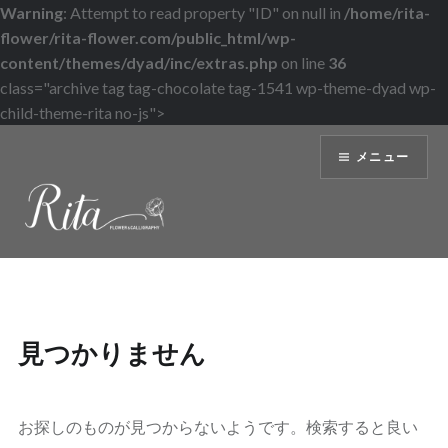
Warning
: Attempt to read property "ID" on null in
/home/rita-
flower/rita-flower.com/public_html/wp-
content/themes/dyad/inc/extras.php
on line
36
class="archive tag tag-chocolate tag-1541 wp-theme-dyad wp-
child-theme-rita no-js">
コ
メニュー
ン
テ
ン
ツ
へ
ス
キ
ッ
見つかりません
プ
お探しのものが見つからないようです。検索すると良い