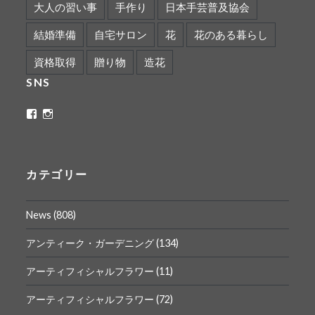
大人の習い事
手作り
日本手芸普及協会
結婚準備
自宅サロン
花
花のある暮らし
資格取得
贈り物
造花
SNS
ritaflower.calligraphy
rita_ym
さ
さ
ん
ん
の
の
プ
プ
ロ
ロ
カテゴリー
フ
フ
ィ
ィ
ー
ー
News
(808)
ル
ル
を
を
Facebook
Instagram
アンティーク・ガーデニング
(134)
で
で
表
表
アーティフィシャルフラワー
(11)
示
示
アーティフィシャルフラワー
(72)