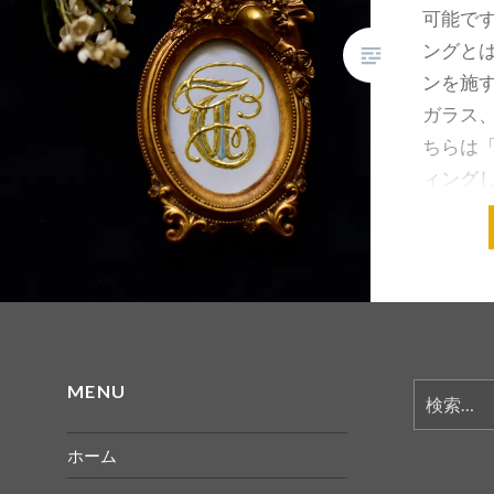
可能です
ングと
ンを施す
ガラス、
ちらは「
ィングし
っている
共有:
MENU
検
索:
ホーム