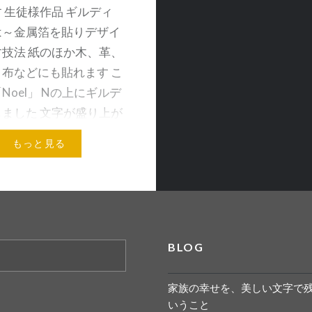
 生徒様作品 ギルディ
は～金属箔を貼りデザイ
技法 紙のほか木、革、
布などにも貼れます こ
Noel」 Nの上にギルデ
ました 文字が盛り上が
の…
もっと見る
メールアドレス
BLOG
家族の幸せを、美しい文字で
いうこと