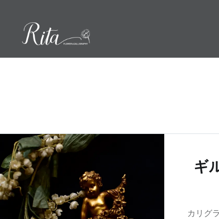
コ
ン
テ
ン
ツ
へ
ス
キ
ッ
プ
ギ
カリグ