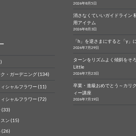
2026年8月5日
消さなくていいガイドライン 
r.calligraphy
ym
用アイテム
2026年8月3日
「h」を逆さまにすると「y」
ー
2026年7月29日
ターンをリズムよく傾斜をそ
)
Little
k
gram
2026年7月23日
ーク・ガーデニング
(134)
卒業・進級おめでとう～カリ
フィシャルフラワー
(11)
ィー講座
フィシャルフラワー
(72)
2026年7月19日
ー
(33)
ッスン
(15)
得
(26)