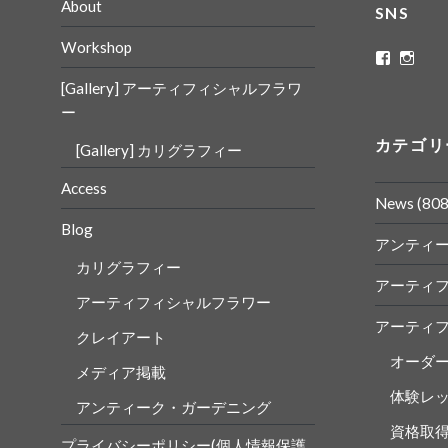
About
SNS
Workshop
ritaflowe
rita_
さ
さ
[Gallery] アーティフィシャルフラワ
ん
ん
の
の
ー
プ
プ
ロ
ロ
カテゴリ
[Gallery] カリグラフィー
フ
フ
ィ
ィ
ー
ー
Access
ル
ル
News
(808
を
を
Blog
Faceboo
Insta
アンティ
で
で
表
表
カリグラフィー
示
示
アーティ
アーティフィシャルフラワー
アーティ
クレイアート
オーダ
メディア掲載
体験レ
アンティーク・ガーデニング
資格取
プライバシーポリシー(個人情報保護