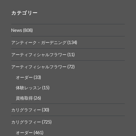
の
の
プ
プ
ロ
ロ
カテゴリー
フ
フ
ィ
ィ
ー
ー
News
(808)
ル
ル
を
を
Facebook
Instagram
アンティーク・ガーデニング
(134)
で
で
表
表
アーティフィシャルフラワー
(11)
示
示
アーティフィシャルフラワー
(72)
オーダー
(33)
体験レッスン
(15)
資格取得
(26)
カリグラフィー
(30)
カリグラフィー
(725)
オーダー
(461)