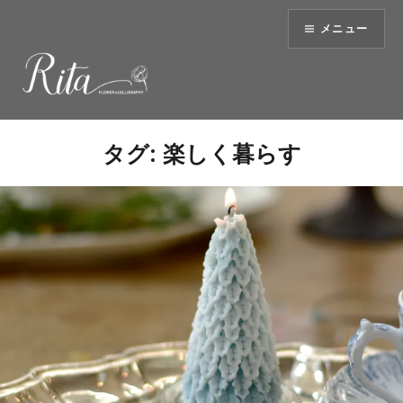
コ
メニュー
ン
テ
ン
ツ
へ
ス
タグ:
楽しく暮らす
キ
ッ
プ