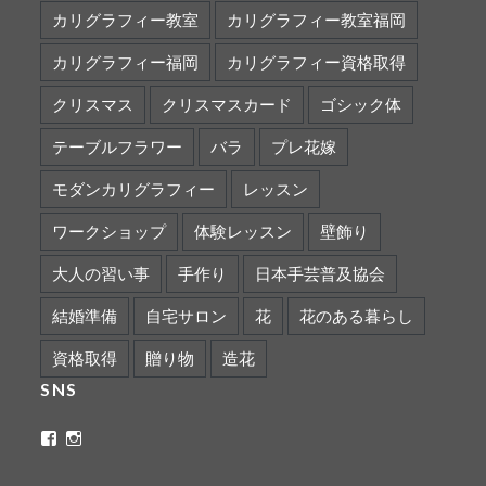
カリグラフィー教室
カリグラフィー教室福岡
カリグラフィー福岡
カリグラフィー資格取得
クリスマス
クリスマスカード
ゴシック体
テーブルフラワー
バラ
プレ花嫁
モダンカリグラフィー
レッスン
ワークショップ
体験レッスン
壁飾り
大人の習い事
手作り
日本手芸普及協会
結婚準備
自宅サロン
花
花のある暮らし
資格取得
贈り物
造花
SNS
ritaflower.calligraphy
rita_ym
さ
さ
ん
ん