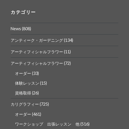
の
の
プ
プ
ロ
ロ
カテゴリー
フ
フ
ィ
ィ
ー
ー
News
(808)
ル
ル
を
を
Facebook
Instagram
アンティーク・ガーデニング
(134)
で
で
表
表
アーティフィシャルフラワー
(11)
示
示
アーティフィシャルフラワー
(72)
オーダー
(33)
体験レッスン
(15)
資格取得
(26)
カリグラフィー
(725)
オーダー
(461)
ワークショップ 出張レッスン 他
(516)