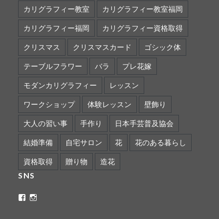
カリグラフィー教室
カリグラフィー教室福岡
カリグラフィー福岡
カリグラフィー資格取得
クリスマス
クリスマスカード
ゴシック体
テーブルフラワー
バラ
プレ花嫁
モダンカリグラフィー
レッスン
ワークショップ
体験レッスン
壁飾り
大人の習い事
手作り
日本手芸普及協会
結婚準備
自宅サロン
花
花のある暮らし
資格取得
贈り物
造花
SNS
ritaflower.calligraphy
rita_ym
さ
さ
ん
ん