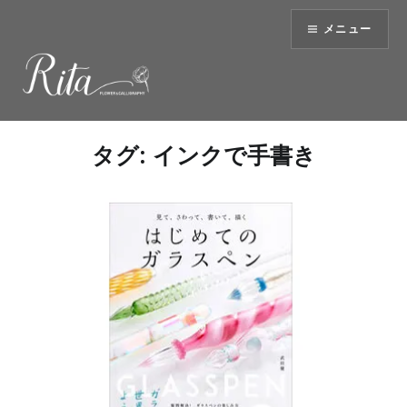
コ
メニュー
ン
テ
ン
ツ
へ
ス
タグ:
インクで手書き
キ
ッ
プ